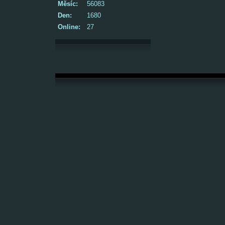
Měsíc:
56083
Den:
1680
Online:
27