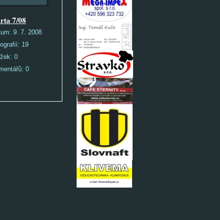
rta 7/08
tum:
9. 7. 2008
ografií:
19
ožek:
0
mentářů:
0