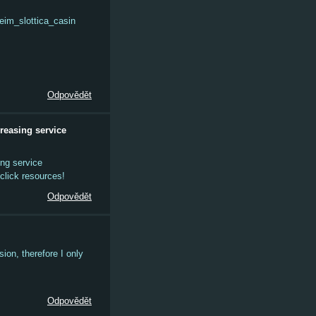
eim_slottica_casin
Odpovědět
reasing service
ing service
click resources!
Odpovědět
sion, therefore I only
Odpovědět