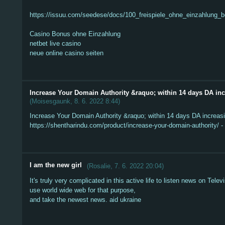
https://issuu.com/seedese/docs/100_freispiele_ohne_einzahlung_b
Casino Bonus ohne Einzahlung
netbet live casino
neue online casino seiten
Increase Your Domain Authority &raquo; within 14 days DA inc
(
Moisesgaunk
,
8. 6. 2022
8:44
)
Increase Your Domain Authority &raquo; within 14 days DA increas
https://shentharindu.com/product/increase-your-domain-authority/ - 
I am the new girl
(
Rosalie
,
7. 6. 2022
20:04
)
It's truly very complicated in this active life to listen news on Televi
use world wide web for that purpose,
and take the newest news. aid ukraine