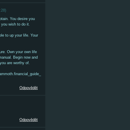
:28
)
obtain. You desire you
you wish to do it.
e to up your life. Your
ure. Own your own life
e manual. Begin now and
 you are worthy of.
/mammoth.financial_guide_
Odpovědět
Odpovědět