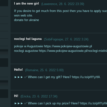
Y
I am the new girl
(
Lawerence
,
28. 6. 2022
23:39
)
If you desire to get much from this post then you have to apply su
won web site.
donate for ukraine
noclegi hel laguna
(
SobiFogoupe
,
27. 6. 2022
3:24
)
pokoje w Augustowie https://www.pokojew-augustowie.pl
noclegi augustow https://www.pokojew-augustowie.pl/noclegi-mielni
Hello!
(
Romaine
,
25. 6. 2022
5:00
)
►►► ✅ Where can I get my gift? Here? https://u.to/pHYyHA
Hi!
(
Ericka
,
23. 6. 2022
17:34
)
►►► ✅ Where can I pick up my prize? Here? https://u.to/pHYyH