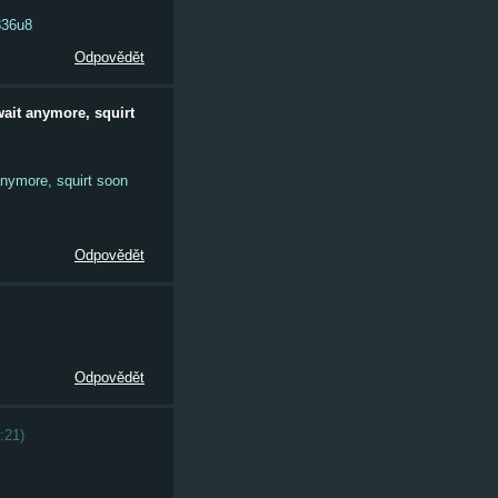
836u8
Odpovědět
wait anymore, squirt
 anymore, squirt soon
Odpovědět
Odpovědět
:21
)