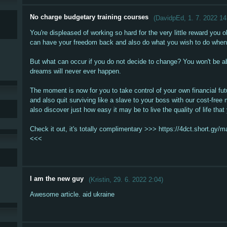
No charge budgetary training courses
(
DavidpEd
,
1. 7. 2022
14
You're displeased of working so hard for the very little reward you 
can have your freedom back and also do what you wish to do when 
But what can occur if you do not decide to change? You won't be abl
dreams will never ever happen.
The moment is now for you to take control of your own financial fut
and also quit surviving like a slave to your boss with our cost-fre
also discover just how easy it may be to live the quality of life that
Check it out, it's totally complimentary >>> https://4dct.short.gy
<<<
I am the new guy
(
Kristin
,
29. 6. 2022
2:04
)
Awesome article. aid ukraine