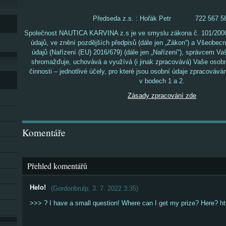
Předseda z.s. : Hořák Petr 722 567 5
Společnost NAUTICA KARVINA z.s je ve smyslu zákona č. 101/2000
údajů, ve znění pozdějších předpisů (dále jen „Zákon“) a Všeobec
údajů (Nařízení (EU) 2016/679) (dále jen „Nařízení“), správcem Vaš
shromažďuje, uchovává a využívá (i jinak zpracovává) Vaše osob
činnosti – jednotlivé účely, pro které jsou osobní údaje zpracováv
v bodech 1 a 2.
Zásady zpracování zde
Komentáře
Přehled komentářů
Helo!
(
Gordonbrulp
,
3. 7. 2022
3:35
)
>>> ? I have a small question! Where can I get my prize? Here? h