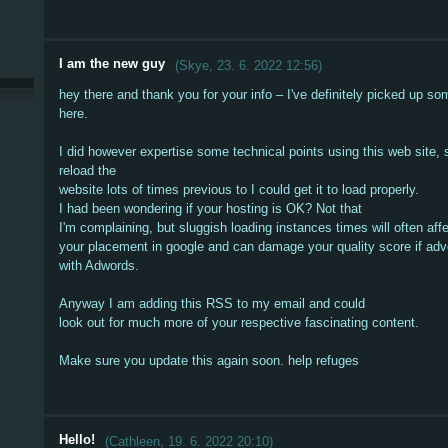
I am the new guy
(
Skye
,
23. 6. 2022
12:56
)
hey there and thank you for your info – I've definitely picked up so
here.
I did however expertise some technical points using this web site, 
reload the
website lots of times previous to I could get it to load properly.
I had been wondering if your hosting is OK? Not that
I'm complaining, but sluggish loading instances times will often aff
your placement in google and can damage your quality score if adv
with Adwords.
Anyway I am adding this RSS to my email and could
look out for much more of your respective fascinating content.
Make sure you update this again soon. help refuges
Hello!
(
Cathleen
,
19. 6. 2022
20:10
)