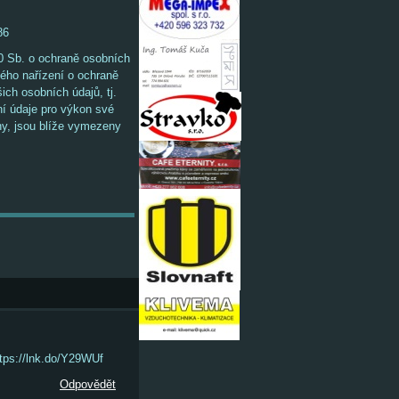
86
 Sb. o ochraně osobních
ného nařízení o ochraně
ich osobních údajů, tj.
ní údaje pro výkon své
ány, jsou blíže vymezeny
ttps://lnk.do/Y29WUf
Odpovědět