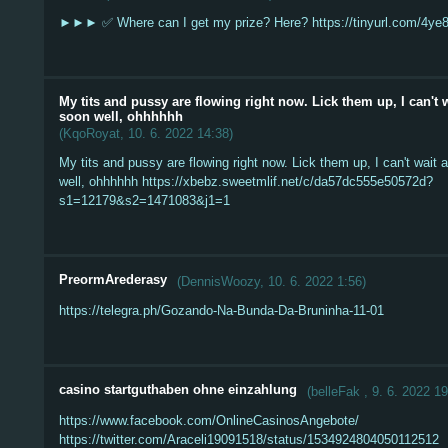
►►► ✅ Where can I get my prize? Here? https://tinyurl.com/4ye
My tits and pussy are flowing right now. Lick them up, I can't 
soon well, ohhhhhh
(
KqoRoyat
,
10. 6. 2022
14:38
)
My tits and pussy are flowing right now. Lick them up, I can't wait
well, ohhhhhh https://xbebz.sweetmlif.net/c/da57dc555e50572d?
s1=12179&s2=1471083&j1=1
PreormArederasy
(
DennisWoozy
,
10. 6. 2022
1:56
)
https://telegra.ph/Gozando-Na-Bunda-Da-Bruninha-11-01
casino startguthaben ohne einzahlung
(
belleFak
,
9. 6. 2022
19
https://www.facebook.com/OnlineCasinosAngebote/
https://twitter.com/Araceli19091518/status/1534924804050112512