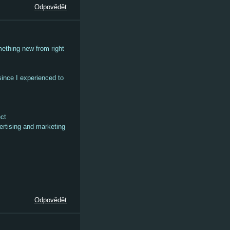
Odpovědět
mething new from right
since I experienced to
ect
ertising and marketing
Odpovědět