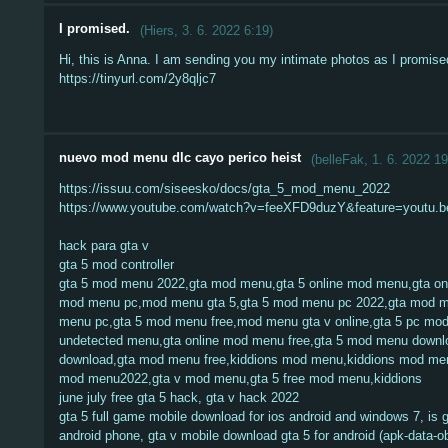
I promised.
(
Hiers
,
3. 6. 2022
6:19
)
Hi, this is Anna. I am sending you my intimate photos as I promise
https://tinyurl.com/2y8qljc7
nuevo mod menu dlc cayo perico heist
(
belleFak
,
1. 6. 2022
19
https://issuu.com/siseesko/docs/gta_5_mod_menu_2022
https://www.youtube.com/watch?v=feeXFD9duzY&feature=youtu.b
hack para gta v
gta 5 mod controller
gta 5 mod menu 2022,gta mod menu,gta 5 online mod menu,gta on
mod menu pc,mod menu gta 5,gta 5 mod menu pc 2022,gta mod m
menu pc,gta 5 mod menu free,mod menu gta v online,gta 5 pc mod
undetected menu,gta online mod menu free,gta 5 mod menu down
download,gta mod menu free,kiddions mod menu,kiddions mod menu
mod menu2022,gta v mod menu,gta 5 free mod menu,kiddions
june july free gta 5 hack, gta v hack 2022
gta 5 full game mobile download for ios android and windows 7, is gt
android phone, gta v mobile download gta 5 for android (apk-data-ob