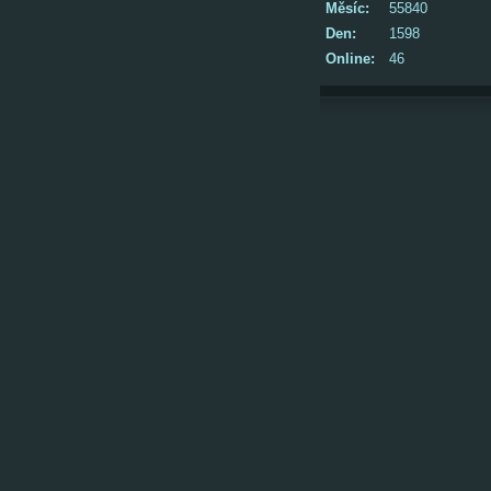
Měsíc:
55840
Den:
1598
Online:
46