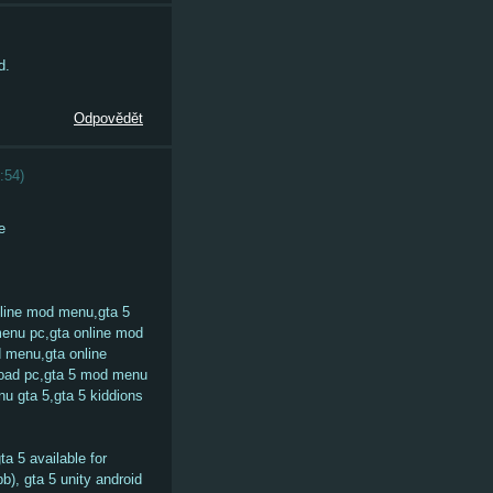
d.
Odpovědět
:54
)
e
line mod menu,gta 5
enu pc,gta online mod
 menu,gta online
load pc,gta 5 mod menu
 gta 5,gta 5 kiddions
a 5 available for
b), gta 5 unity android