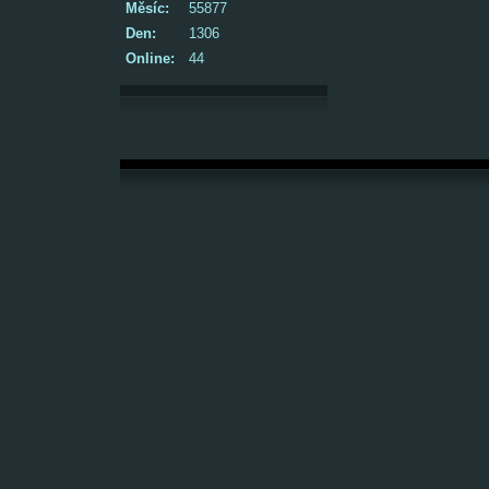
Měsíc:
55877
Den:
1306
Online:
44