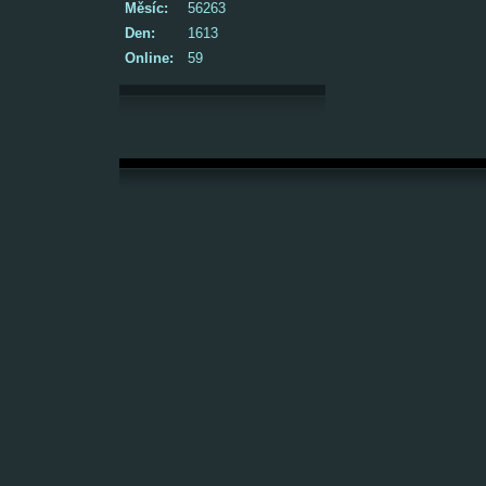
Měsíc:
56263
Den:
1613
Online:
59