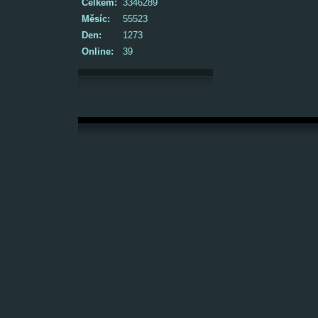
Celkem:
3346289
Měsíc:
55523
Den:
1273
Online:
39