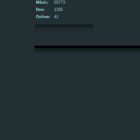
Měsíc:
55773
Den:
1335
Online:
41