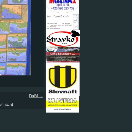
Další →
eřinách)