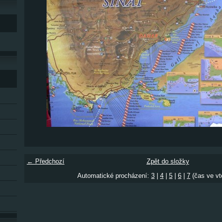
← Předchozí
Zpět do složky
Automatické procházení:
3
|
4
|
5
|
6
|
7
(čas ve vt