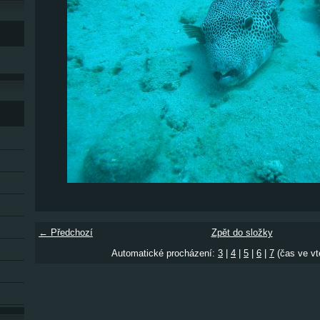
← Předchozí
Zpět do složky
Automatické procházení:
3
|
4
|
5
|
6
|
7
(čas ve vt