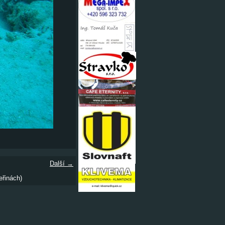
Další →
eřinách)