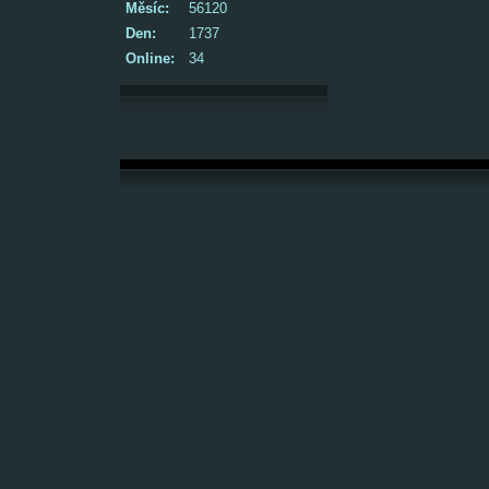
Měsíc:
56120
Den:
1737
Online:
34