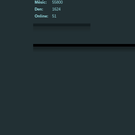
Měsíc:
55800
Den:
1624
Online:
51