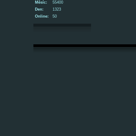
Měsíc:
55400
Den:
1323
Online:
50