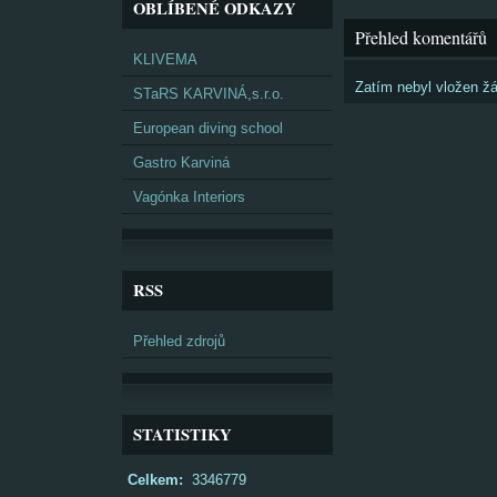
OBLÍBENÉ ODKAZY
Přehled komentářů
KLIVEMA
Zatím nebyl vložen ž
STaRS KARVINÁ,s.r.o.
European diving school
Gastro Karviná
Vagónka Interiors
RSS
Přehled zdrojů
STATISTIKY
Celkem:
3346779