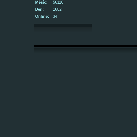
Měsíc:
56116
Den:
1602
Online:
34