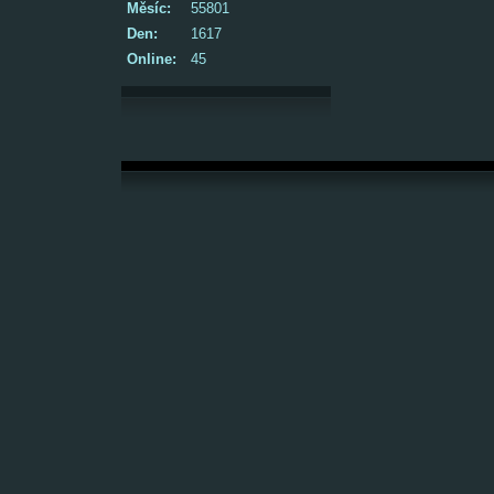
Měsíc:
55801
Den:
1617
Online:
45