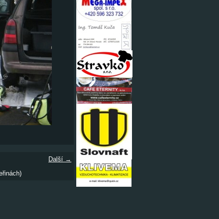
Další →
eřinách)