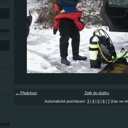
← Předchozí
Zpět do složky
Automatické procházení:
3
|
4
|
5
|
6
|
7
(čas ve vt