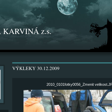
 KARVINÁ z.s.
VÝKLEKY 30.12.2009
2010_0101fotky0056_Zmenit velikost.J