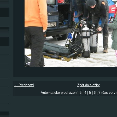
← Předchozí
Zpět do složky
Automatické procházení:
3
|
4
|
5
|
6
|
7
(čas ve vt