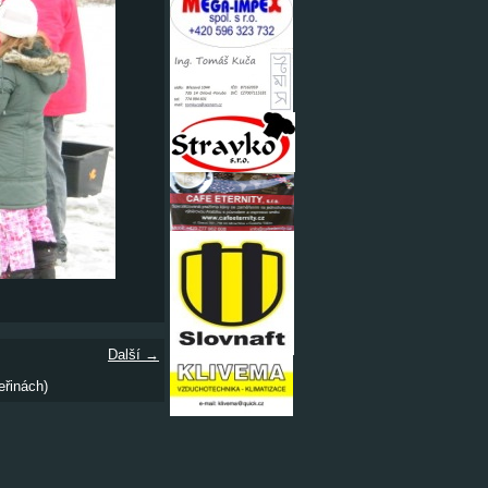
Další →
eřinách)