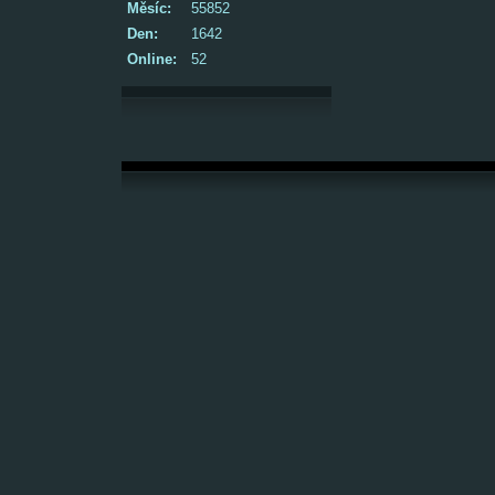
Měsíc:
55852
Den:
1642
Online:
52