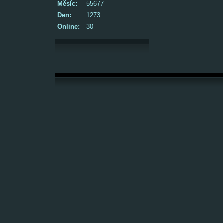
Měsíc:
55677
Den:
1273
Online:
30