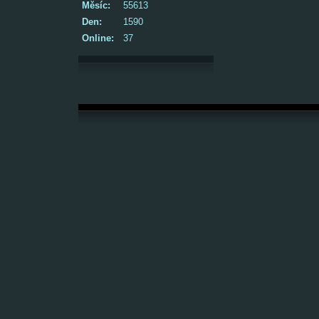
Měsíc:
55613
Den:
1590
Online:
37