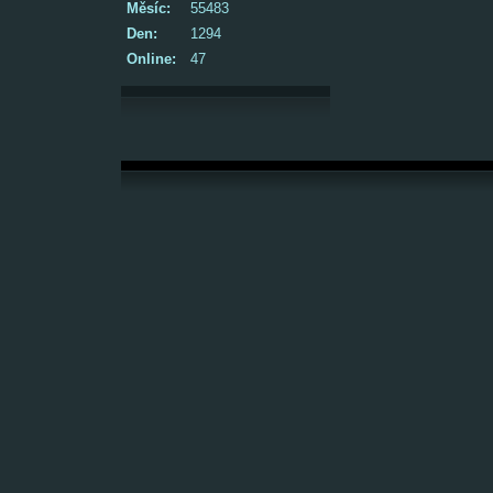
Měsíc:
55483
Den:
1294
Online:
47