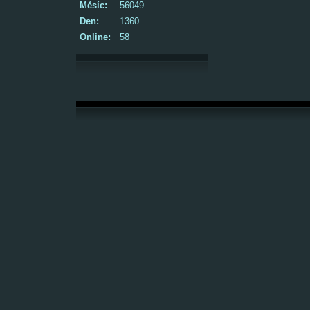
Měsíc:
56049
Den:
1360
Online:
58