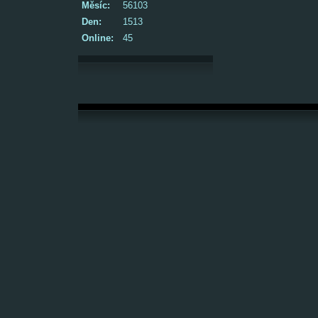
Měsíc:
56103
Den:
1513
Online:
45