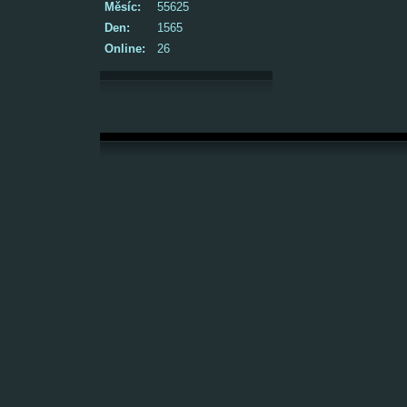
Měsíc:
55625
Den:
1565
Online:
26