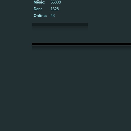
Měsíc:
55808
Den:
1628
Online:
43