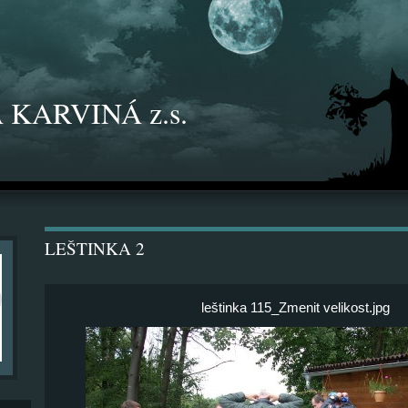
 KARVINÁ z.s.
LEŠTINKA 2
leštinka 115_Zmenit velikost.jpg