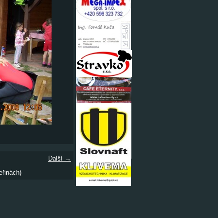
Další →
eřinách)