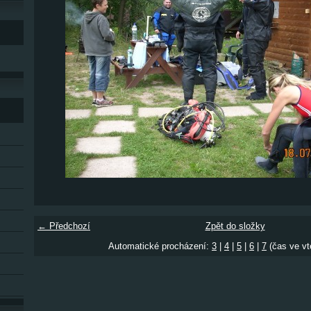
← Předchozí
Zpět do složky
Automatické procházení:
3
|
4
|
5
|
6
|
7
(čas ve vt