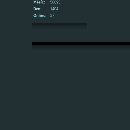
Měsíc:
56095
Den:
1404
Online:
37