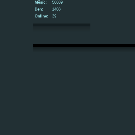
Měsíc:
56089
Den:
1408
Online:
39