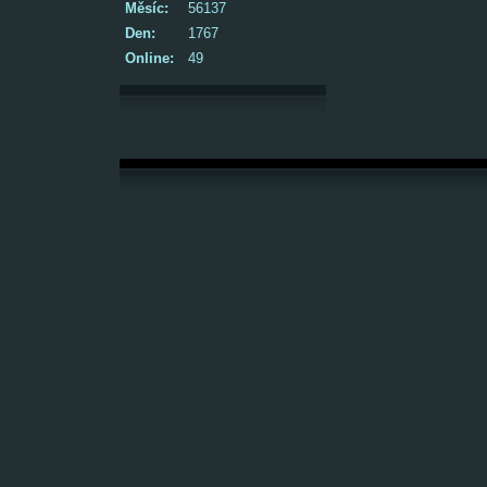
Měsíc:
56137
Den:
1767
Online:
49