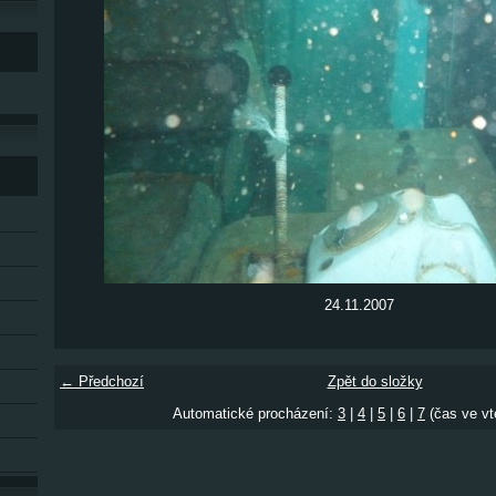
24.11.2007
← Předchozí
Zpět do složky
Automatické procházení:
3
|
4
|
5
|
6
|
7
(čas ve vt