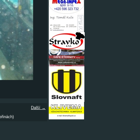
Další →
eřinách)