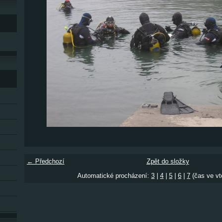
← Předchozí
Zpět do složky
Automatické procházení:
3
|
4
|
5
|
6
|
7
(čas ve vt