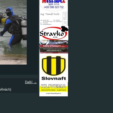
Další →
eřinách)