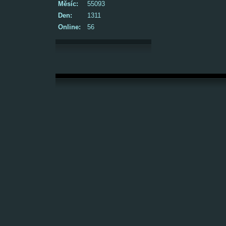
Měsíc:
55093
Den:
1311
Online:
56