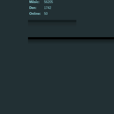
Měsíc:
56205
Den:
1742
Online:
50