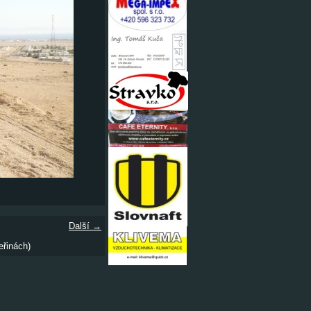
Další →
eřinách)