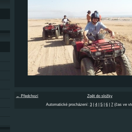
← Předchozí
Zpět do složky
Automatické procházení:
3
|
4
|
5
|
6
|
7
(čas ve vt