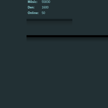
Měsíc:
55830
Den:
1600
Online:
50