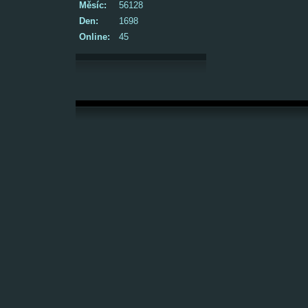
Měsíc:
56128
Den:
1698
Online:
45