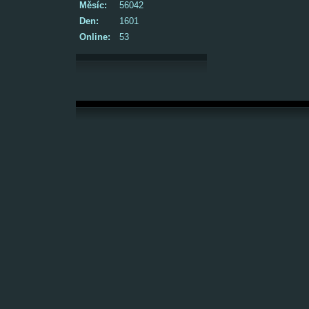
Měsíc:
56042
Den:
1601
Online:
53