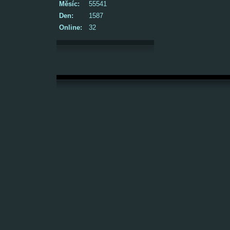
Měsíc:
55541
Den:
1587
Online:
32