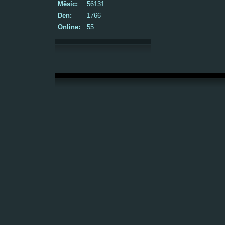
Měsíc:
56131
Den:
1766
Online:
55