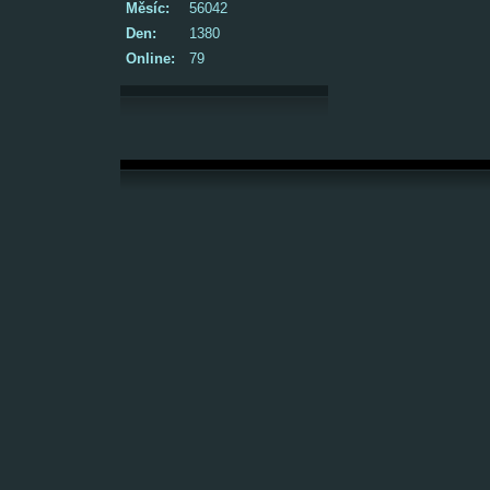
Měsíc:
56042
Den:
1380
Online:
79