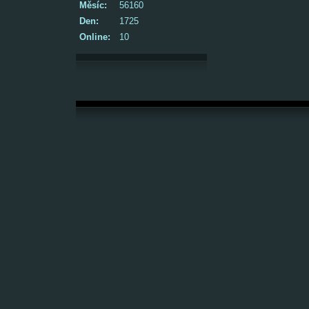
Měsíc:
56160
Den:
1725
Online:
10