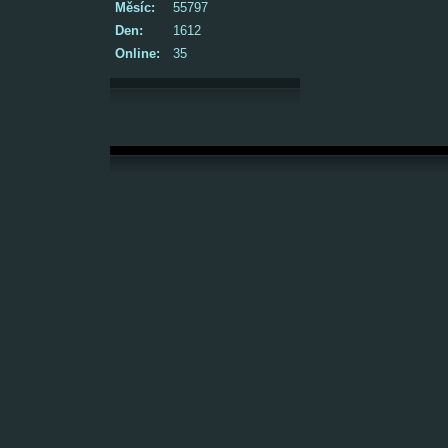
Měsíc:
55797
Den:
1612
Online:
35