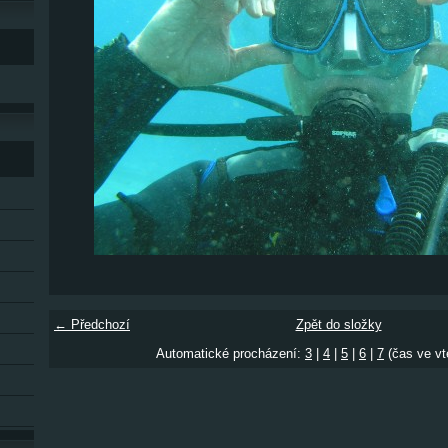
← Předchozí
Zpět do složky
Automatické procházení:
3
|
4
|
5
|
6
|
7
(čas ve vt