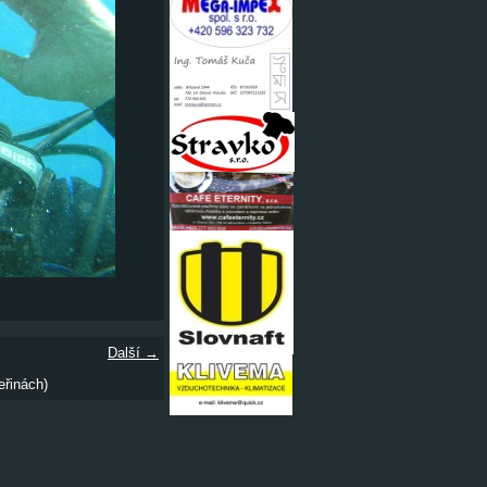
Další →
eřinách)