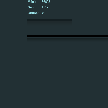
Měsíc:
56023
Den:
1717
Online:
49