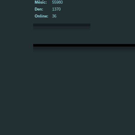
Měsíc:
55980
Den:
1370
Online:
36