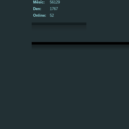
Měsíc:
56129
Den:
1767
Online:
52