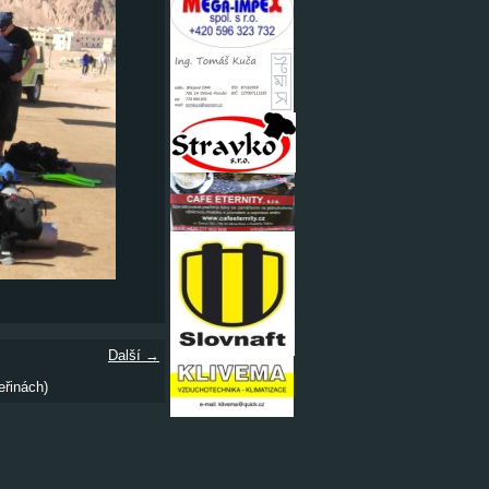
Další →
eřinách)