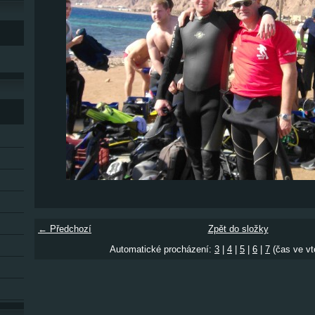
← Předchozí
Zpět do složky
Automatické procházení:
3
|
4
|
5
|
6
|
7
(čas ve vt