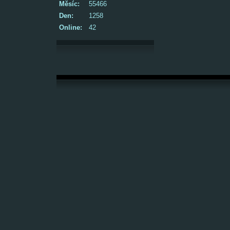
Měsíc:
55466
Den:
1258
Online:
42