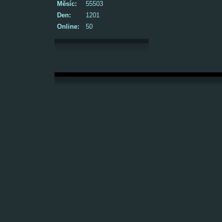
Měsíc:
55503
Den:
1201
Online:
50