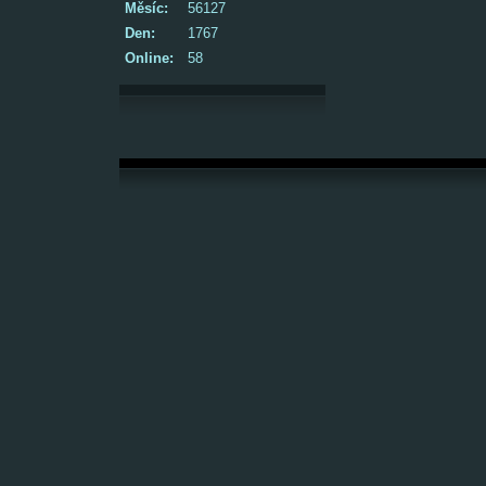
Měsíc:
56127
Den:
1767
Online:
58