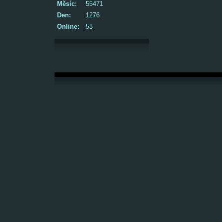
Měsíc:
55471
Den:
1276
Online:
53